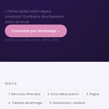
¿Tienes dudas sobre alguna
condición? Escríbeme directamente
antes de iniciar.
Consultar por WhatsApp →
Última actualización: Abril 2026
ÍNDICE
1. Servicios ofrecidos
2. Inicio del proyecto
3. Pagos
4. Tiempos de entrega
5. Revisiones y cambios